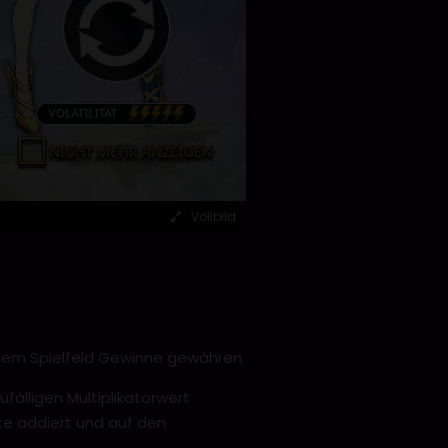
Vollbild
 dem Spielfeld Gewinne gewähren.
fälligen Multiplikatorwert
te addiert und auf den