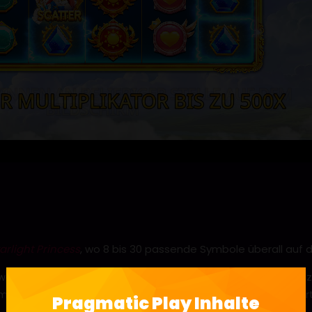
arlight Princess
, wo 8 bis 30 passende Symbole überall auf
ohl im Basis- als auch im Bonusspiel erscheinen und einen zu
Am Ende jeder Kaskadensequenz werden alle Multiplikatorwer
Pragmatic Play Inhalte