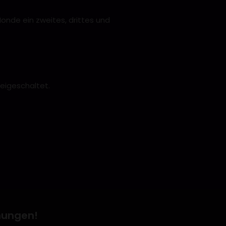
Monde ein zweites, drittes und
reigeschaltet.
hnungen!