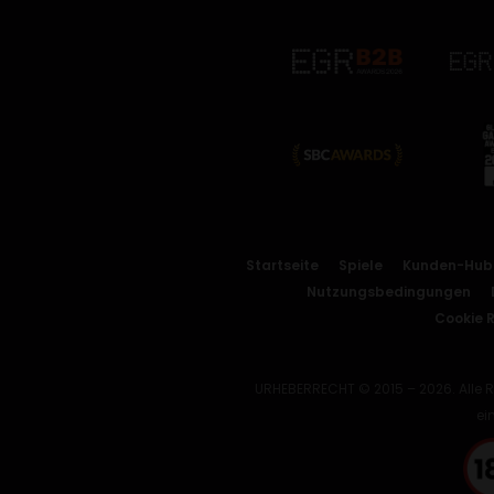
Startseite
Spiele
Kunden-Hub
Nutzungsbedingungen
Cookie R
URHEBERRECHT © 2015 – 2026. Alle Re
ei