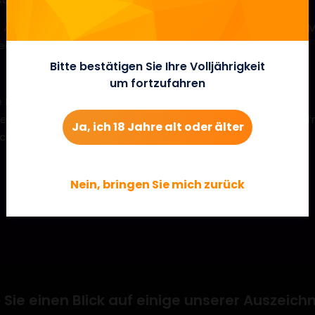
 Anzahl der Spins auf drei zurück, während zwei, elf oder 25 
ecken.
Bitte bestätigen Sie Ihre Volljährigkeit
um fortzufahren
 Re-spin-Runde mit drei Spins aus.
, werden drei zusätzliche Raster für bis zu 50 Geldpreise f
Ja, ich 18 Jahre alt oder älter
Jackpots können 5.000x Maximalgewinne bringen.
Nein, bringen Sie mich zurück
Sie einen Blick auf einige unserer Auszeic