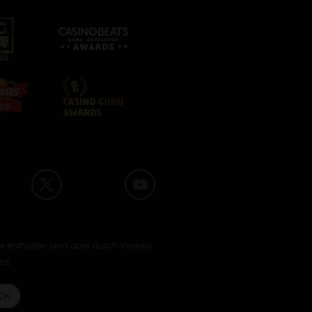
te enthalten sind oder durch Verweis
zt.