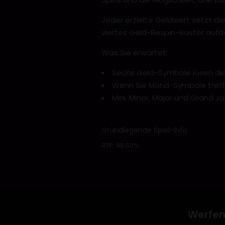
Jeder erzielte Geldwert setzt die
viertes Geld-Respin-Raster aufd
Was Sie erwartet:
Sechs Geld-Symbole lösen die
Wenn Sie Mond-Symbole treffen
Mini, Minor, Major und Grand 
Grundlegende Spiel-Info
RTP:
96.50%
Werfen 