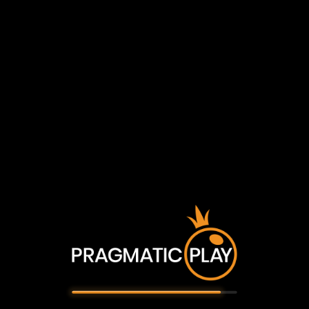
RTP:
96.47%
Dai un'occhiata ad alcuni dei nostri premi!
I contenuti di Pragmatic
Play sono destinati ad
adulti di 18 anni o più
Si prega di confermare il requisito
dell'età legale per continuare.