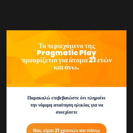
Το περιεχόμενο της
Pragmatic Play
προορίζεται για άτομα 21 ετών
και άνω.
Παρακαλώ επιβεβαιώστε ότι πληροίτε
την νόμιμη απαίτηση ηλικίας για να
συνεχίσετε
Ναι, είμαι 21 χρονών και πάνω