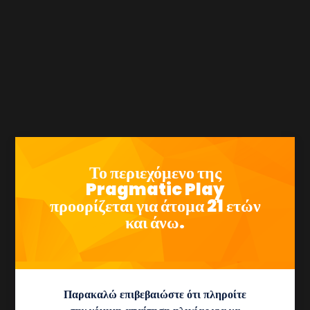
Το περιεχόμενο της
Pragmatic Play
προορίζεται για άτομα 21 ετών
και άνω.
Παρακαλώ επιβεβαιώστε ότι πληροίτε