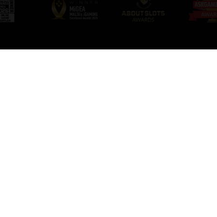
Σχετικά με εμάς
Θέσεις εργασίας
KIE
ΠΟΛΙΤΙΚΗ ΑΠΟΡΡΗΤΟΥ
ι Προϋποθέσεις
Όλα τα δικαιώματα διατηρούνται από την Pragmatic Play, μια επένδυση της
Verid
αι σε αυτόν τον ιστότοπο ή ενσωματώνεται με παραπομπή προστατεύεται από τους διεθνείς 