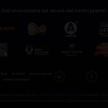
Dai un'occhiata ad alcuni dei nostri premi!
t Hub
Su di Noi
Lavora con noi
Termini di Utilizzo
i riservati a Pragmatic Play, a
Veridian (Gibilterra) Limited
investment. Tutti 
rporati tramite riferimento sono protetti dalle leggi internazionali sul copyr