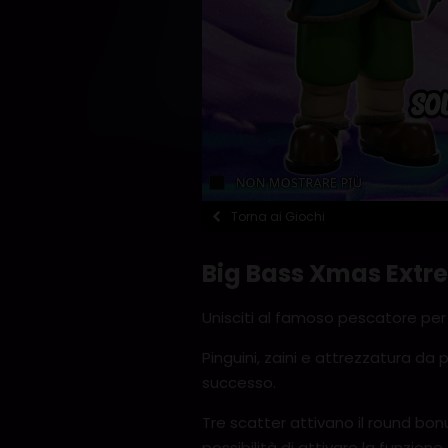
Torna ai Giochi
Big Bass Xmas Extr
Unisciti al famoso pescatore per
Pinguini, zaini e attrezzatura da
successo.
Tre scatter attivano il round bonu
possibilità di attivare la funzione.