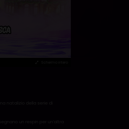
Schermo intero
 natalizio della serie di
ssegnano un respin per un’altra