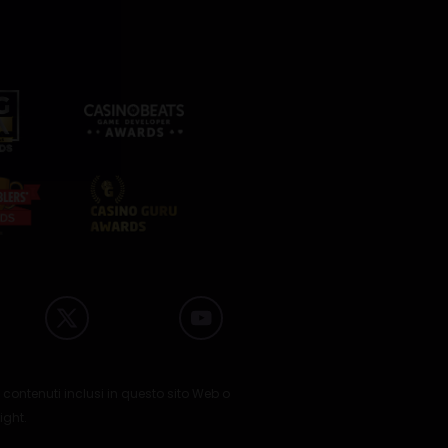
i contenuti inclusi in questo sito Web o
ight.