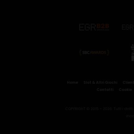
Home
Slot & Altri Giochi
Clien
Contatti
Cookie
COPYRIGHT © 2015 – 2026. Tutti i diritt
inco