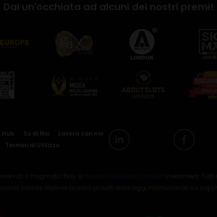
Dai un'occhiata ad alcuni dei nostri premi!
t Hub
Su di Noi
Lavora con noi
Termini di Utilizzo
i riservati a Pragmatic Play, a
Veridian (Gibilterra) Limited
investment. Tutti 
rporati tramite riferimento sono protetti dalle leggi internazionali sul copyr