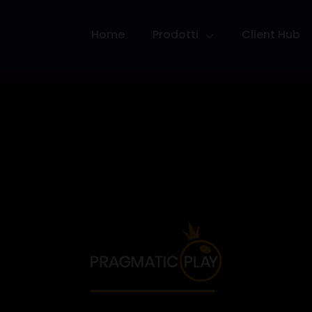
Home
Prodotti
Client Hub