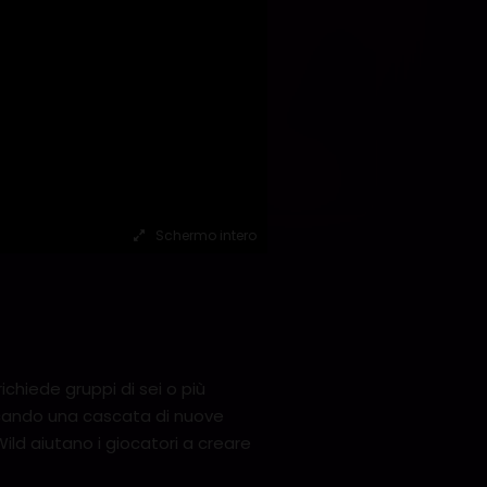
Schermo intero
ichiede gruppi di sei o più
escando una cascata di nuove
ld aiutano i giocatori a creare