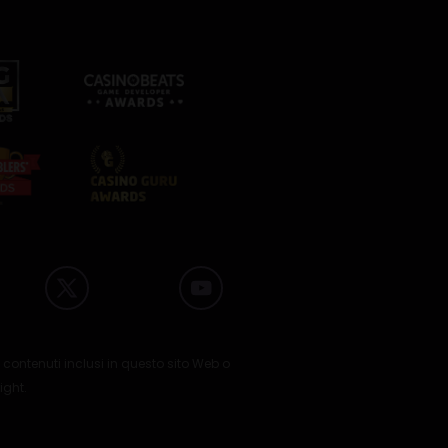
i contenuti inclusi in questo sito Web o
ight.