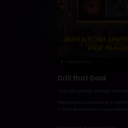
Torna ai Giochi
Drill that Gold
Vinci alla grande quando trovi del
Rispolvera il tuo piccone e tuffati
5.000x! Aumenta le tue possibili
Informazioni di base sul gioco