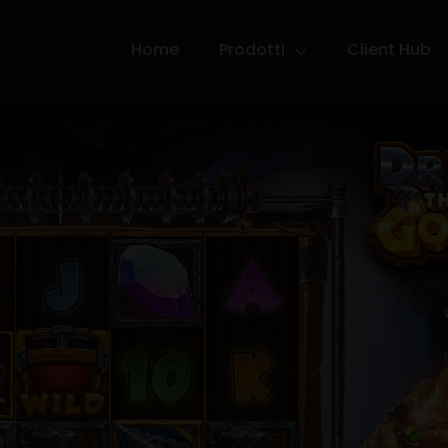
Home
Prodotti
Client Hub