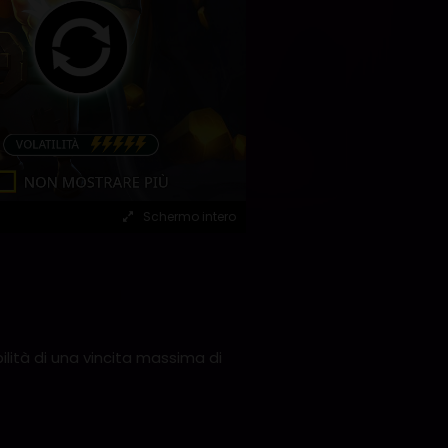
Schermo intero
bilità di una vincita massima di