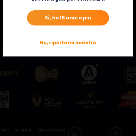
Sì, ho 18 anni o più
No, riportami indietro
Dai un'occhiata ad alcuni dei nostri premi!
t Hub
Su di Noi
Lavora con noi