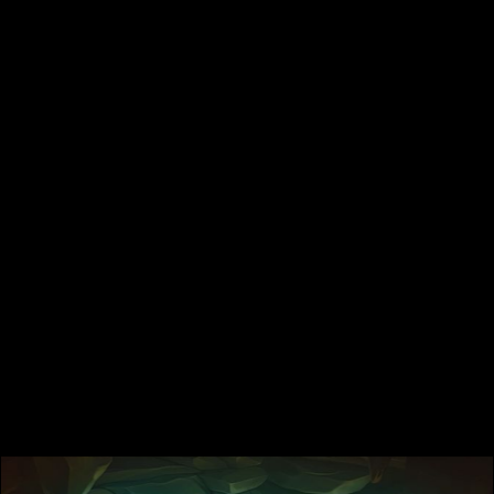
Dwarf & Dragon
Un’avventura mistica ti attende in Dwarf and Dragons.
Lampade, dinamite, martelli e mappe costituiscono i
simboli protagonisti di questa slot 5×4 insieme anche a
simboli più speciali come quelli di divisione, che
separano l’icona a metà e moltiplicano il suo valore per
2x per creare vincite più grandi. I Wild sono delle uova di
drago d’oro che non solo sostituiscono gli altri simboli
per aiutare a formare combinazioni vincenti, ma
possono anche avere un moltiplicatore 2x, 3x, 5x o 10x
che pagherà due volte se il simbolo si divide.