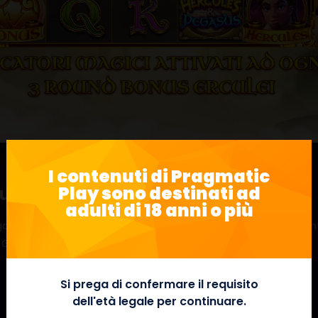
I contenuti di Pragmatic
Play sono destinati ad
sus™
adulti di 18 anni o più
asus™, la videoslot in formato 3×5 con 20 linee di pagamento
e Giri Gratis le vittorie aumentano vertiginosamente!
Si prega di confermare il requisito
dell'età legale per continuare.