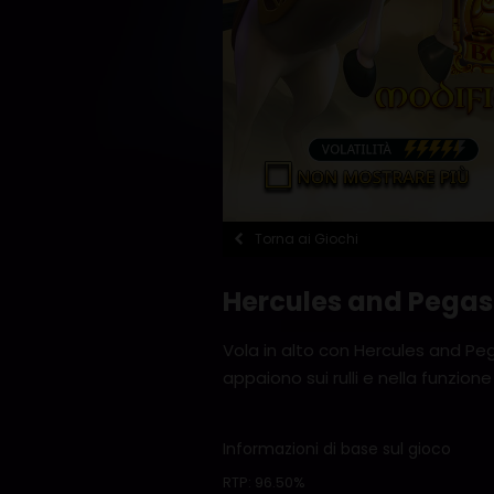
Torna ai Giochi
Hercules and Pega
Vola in alto con Hercules and Peg
appaiono sui rulli e nella funzion
Informazioni di base sul gioco
RTP:
96.50%