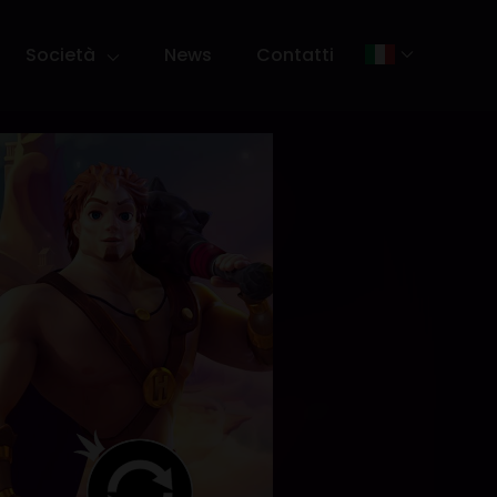
Società
News
Contatti