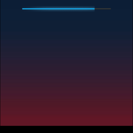
dell'età legale per continuare.
Sì, ho 18 anni o più
Home
No, riportami indietro
Slot & Altri Giochi
Client Hub
Su di Noi
Lavora con noi
Contatti
Cookie
Termini di Utilizzo
COPYRIGHT © 2015 – 2026. Tutti i diritti riservati a Pragmatic Play, a