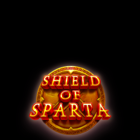
I simboli Bonus e Bonus Magnetico appariranno su tutti i
rulli e quando due di essi sono sui rulli, vengono bloccati
in posizione, mentre il resto dei simboli subisce un altro
respin. Tre o più simboli Bonus o Bonus Magnetici attiva i
giri gratuiti.
Ottenere tre, quattro o cinque dei due tipi di simboli
Bonus assegna rispettivamente 10, 15 o 20 giri gratis. Per
i Free Spin, le posizioni in cui sono i simboli Bonus sono
evidenziate con una cornice. In seguito, ogni volta che
un nuovo simbolo bonus si ferma in una posizione
contrassegnata, il suo valore viene migliorato.
Informazioni di base sul
gioco
RTP:
96.50%
I contenuti di Pragmatic