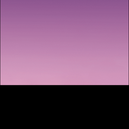
Client Hub
Su di Noi
Lavora con noi
Contatti
Cookie
Termini di Utilizzo
COPYRIGHT © 2015 – 2026. Tutti i diritti riservati a Pragmatic Play, a
Veridian (Gibilterra) Limited
investment. Tutti i contenuti inclusi in
questo sito Web o incorporati tramite riferimento sono protetti dalle
leggi internazionali sul copyright.