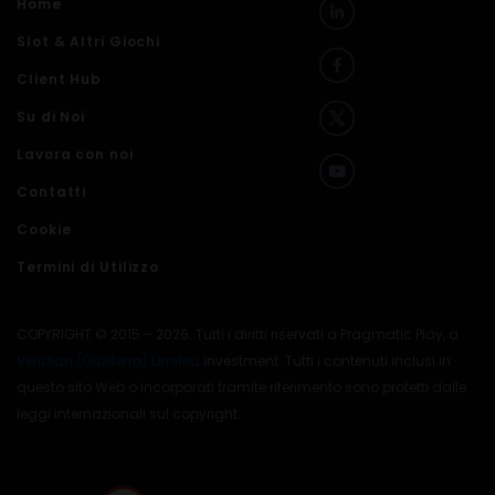
Home
Slot & Altri Giochi
Client Hub
Su di Noi
Lavora con noi
Contatti
Cookie
Termini di Utilizzo
COPYRIGHT © 2015 – 2026. Tutti i diritti riservati a Pragmatic Play, a
Veridian (Gibilterra) Limited
investment. Tutti i contenuti inclusi in
questo sito Web o incorporati tramite riferimento sono protetti dalle
leggi internazionali sul copyright.