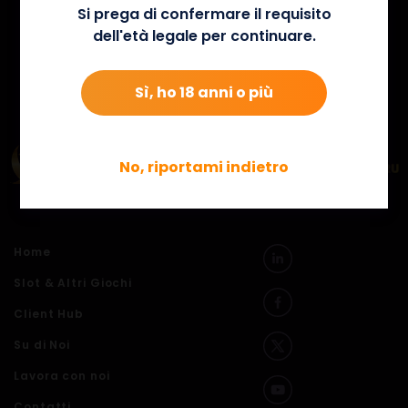
Si prega di confermare il requisito
dell'età legale per continuare.
Sì, ho 18 anni o più
No, riportami indietro
Home
Slot & Altri Giochi
Client Hub
Su di Noi
Lavora con noi
Contatti