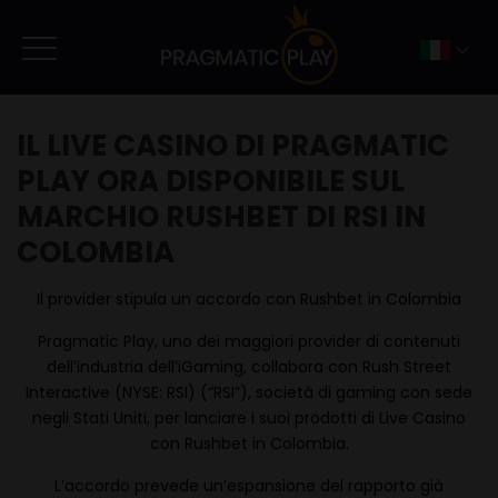
IL LIVE CASINO DI PRAGMATIC
PLAY ORA DISPONIBILE SUL
MARCHIO RUSHBET DI RSI IN
COLOMBIA
Il provider stipula un accordo con Rushbet in Colombia
Pragmatic Play, uno dei maggiori provider di contenuti
dell’industria dell’iGaming, collabora con Rush Street
Interactive (NYSE: RSI) (“RSI”), società di gaming con sede
negli Stati Uniti, per lanciare i suoi prodotti di Live Casino
con Rushbet in Colombia.
L’accordo prevede un’espansione del rapporto già