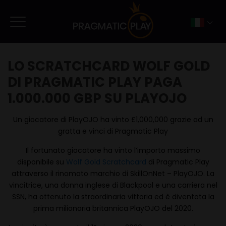
LO SCRATCHCARD WOLF GOLD
DI PRAGMATIC PLAY PAGA
1.000.000 GBP SU PLAYOJO
Un giocatore di PlayOJO ha vinto £1,000,000 grazie ad un
gratta e vinci di Pragmatic Play
Il fortunato giocatore ha vinto l’importo massimo
disponibile su
Wolf Gold Scratchcard
di Pragmatic Play
attraverso il rinomato marchio di SkillOnNet – PlayOJO. La
vincitrice, una donna inglese di Blackpool e una carriera nel
SSN, ha ottenuto la straordinaria vittoria ed è diventata la
prima milionaria britannica PlayOJO del 2020.