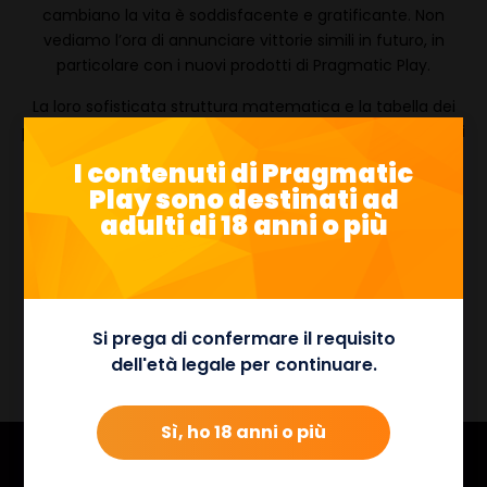
cambiano la vita è soddisfacente e gratificante. Non
vediamo l’ora di annunciare vittorie simili in futuro, in
particolare con i nuovi prodotti di Pragmatic Play.
La loro sofisticata struttura matematica e la tabella dei
pagamenti dettagliata garantiscono una vasta gamma di
premi. Estendiamo le nostre congratulazioni e i migliori
I contenuti di Pragmatic
auguri al fortunato vincitore. “
Play sono destinati ad
adulti di 18 anni o più
Le
slot
di Pragmatic Play, il
Live Casino
e altri prodotti sono
disponibili per tutti i giocatori del gruppo SkillOnNet.
18+ |Gioca-responsabile.it
Si prega di confermare il requisito
dell'età legale per continuare.
Sì, ho 18 anni o più
Dai un'occhiata ad alcuni dei nostri premi!