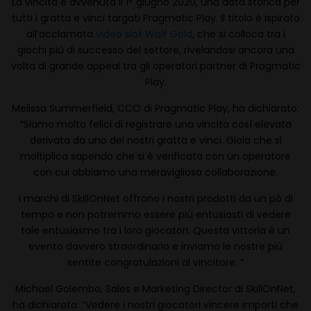
La vincita è avvenuta il 1° giugno 2020, una data storica per
tutti i gratta e vinci targati Pragmatic Play. Il titolo è ispirato
all’acclamata
video slot
Wolf Gold
, che si colloca tra i
giochi più di successo del settore, rivelandosi ancora una
volta di grande appeal tra gli operatori partner di Pragmatic
Play.
Melissa Summerfield, CCO di Pragmatic Play, ha dichiarato:
“Siamo molto felici di registrare una vincita così elevata
derivata da uno dei nostri gratta e vinci. Gioia che si
moltiplica sapendo che si è verificata con un operatore
con cui abbiamo una meravigliosa collaborazione.
I marchi di SkillOnNet offrono i nostri prodotti da un pò di
tempo e non potremmo essere più entusiasti di vedere
tale entusiasmo tra i loro giocatori. Questa vittoria è un
evento davvero straordinario e inviamo le nostre più
sentite congratulazioni al vincitore. ”
Michael Golembo, Sales e Marketing Director di SkillOnNet,
ha dichiarato: “Vedere i nostri giocatori vincere importi che