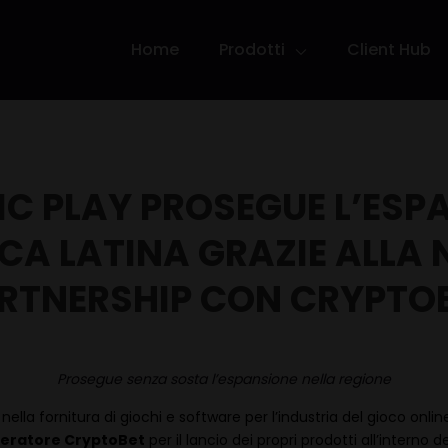
Home
Prodotti
Client Hub
C PLAY PROSEGUE L’ESPA
CA LATINA GRAZIE ALLA
RTNERSHIP CON CRYPTO
Prosegue senza sosta l’espansione nella regione
nella fornitura di giochi e software per l’industria del gioco onl
peratore CryptoBet
per il lancio dei propri prodotti all’interno