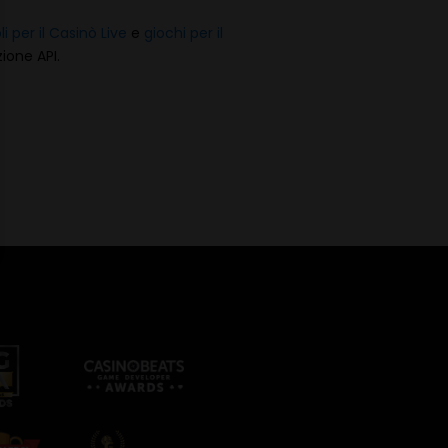
i per il Casinò Live
e
giochi per il
ione API.