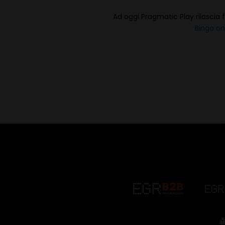
Ad oggi Pragmatic Play rilascia
Bingo on