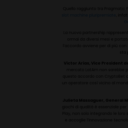
Quello raggiunto tra Pragmatic P
slot machine pluripremiate
, infat
G
La nuova partnership rappresen
ormai da diversi mesi e portat
l’accordo avviene per di più co
sta 
Victor Arias, Vice President 
mercato LatAm non sarebbe pos
questo accordo con CryptoBet che
un operatore così vicino al mond
Julieta Massaguer, General 
giochi di qualità è essenziale per
Play, non solo integrando le loro
e accoglie l’innovazione tecnol