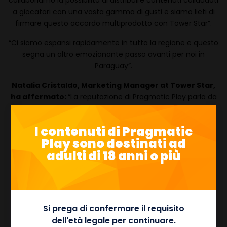
collaboriamo la possibilità di distribuire contenuti collaudati
a giocatori con una vasta gamma di gusti e siamo lieti di
firmare questo accordo multiprodotto con Tower Star”.
“Ci siamo espansi rapidamente in tutta la regione e questo
segna un altro emozionante passo avanti per noi in
Paraguay”.
Natalia Cristaldo, Marketing Manager at Tower Star,
ha affermato:
“La reputazione di Pragmatic Play parla da
sola: è un fornitore pluripremiato di prodotti premium, e
siamo lieti di poter godere dei loro giochi”.
I contenuti di Pragmatic
“Siamo sempre alla ricerca di contenuti rilevanti da poter
Play sono destinati ad
aggiungere alla nostra offerta e non vediamo l’ora di
adulti di 18 anni o più
iniziare una grande collaborazione lavorativa insieme”.
Pragmatic Play attualmente produce fino a cinque nuove
slot online al mese. Inoltre, fornisce giochi di Casinò Live,
Sport Virtuali e
Bingo
come parte del suo catalogo multi-
Si prega di confermare il requisito
prodotto, disponibile attraverso una singola API.
dell'età legale per continuare.