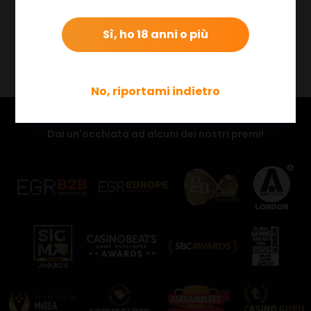
18+ | Gioca-Responsabile.it
Sì, ho 18 anni o più
No, riportami indietro
Dai un'occhiata ad alcuni dei nostri premi!