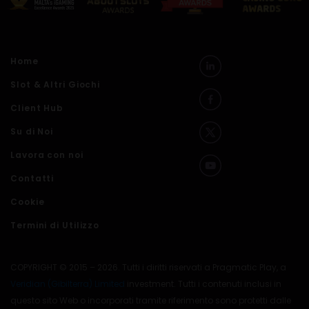
Home
Slot & Altri Giochi
Client Hub
Su di Noi
Lavora con noi
Contatti
Cookie
Termini di Utilizzo
COPYRIGHT © 2015 – 2026. Tutti i diritti riservati a Pragmatic Play, a
Veridian (Gibilterra) Limited
investment. Tutti i contenuti inclusi in
questo sito Web o incorporati tramite riferimento sono protetti dalle