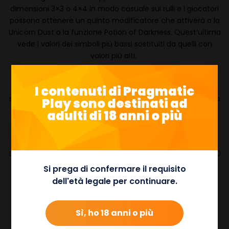
dimensioni 3×3 o 4×4 in modo casuale sui rulli e i giocatori
possono ottenere un quinto modificatore che attiverà o la
Unicorn Dust o la funzione Potion of Darkness. Quest’ultima
vede i valori dei simboli più bassi sostituiti da quelli con
valori più alti.
Grazie al numeroso mix di modificatori, di cui i giocatori
possono godere una volta che il calderone sarà pieno di
I contenuti di Pragmatic
simboli, c’è sempre il potenziale per un enorme vincita fino
Play sono destinati ad
a 5000x la puntata totale!
adulti di 18 anni o più
The Magic Cauldron – Enchanted Brew
è il più recente
successo del fornitore, che si unisce alla performante
Sweet Bonanza
e al pluripremiato
Wolf Gold
, tra gli oltre 200
titoli HTML5 del premiato
portafoglio giochi
di Pragmatic
Si prega di confermare il requisito
Play.
dell'età legale per continuare.
Yossi Barzely, Chief Business Development Officer di
Pragmatic Play
, ha affermato: “
The Magic Cauldron –
Sì, ho 18 anni o più
Enchanted Brew
è un altro titolo incantato che siamo