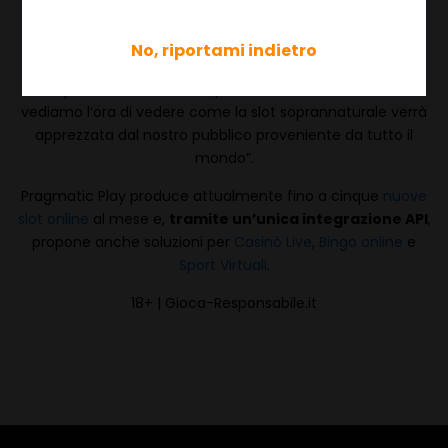
orgogliosi di aggiungere alla nostra gamma di prodotti
coinvolgenti”
No, riportami indietro
“Abbiamo affrontato il tema della magia in maniera
completamente nuova rispetto alle recenti uscite. Non
vediamo l’ora di vedere come la slot soprannaturale verrà
apprezzata dal nostro pubblico proveniente da tutto il
mondo”.
Pragmatic Play produce attualmente fino a cinque
nuove
slot online
al mese e,
tramite un’unica integrazione API
,
propone anche soluzioni per
Casinò Live
,
Bingo online
e
Sport Virtuali
.
18+ | Gioca-Responsabile.it