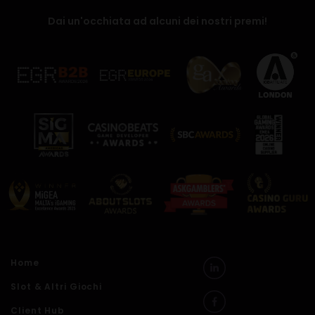
Dai un'occhiata ad alcuni dei nostri premi!
Home
Slot & Altri Giochi
Client Hub