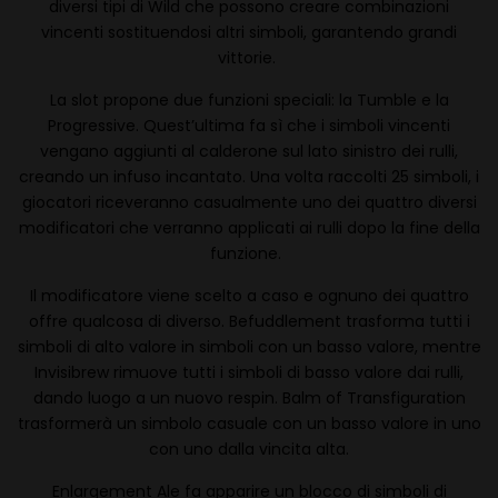
diversi tipi di Wild che possono creare combinazioni
vincenti sostituendosi altri simboli, garantendo grandi
vittorie.
La slot propone due funzioni speciali: la Tumble e la
Progressive. Quest’ultima fa sì che i simboli vincenti
vengano aggiunti al calderone sul lato sinistro dei rulli,
creando un infuso incantato. Una volta raccolti 25 simboli, i
giocatori riceveranno casualmente uno dei quattro diversi
modificatori che verranno applicati ai rulli dopo la fine della
funzione.
Il modificatore viene scelto a caso e ognuno dei quattro
offre qualcosa di diverso. Befuddlement trasforma tutti i
simboli di alto valore in simboli con un basso valore, mentre
Invisibrew rimuove tutti i simboli di basso valore dai rulli,
dando luogo a un nuovo respin. Balm of Transfiguration
trasformerà un simbolo casuale con un basso valore in uno
con uno dalla vincita alta.
Enlargement Ale fa apparire un blocco di simboli di