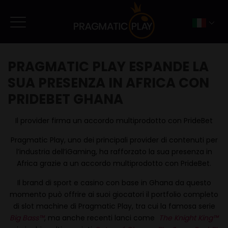
PRAGMATIC PLAY ESPANDE LA
SUA PRESENZA IN AFRICA CON
PRIDEBET GHANA
Il provider firma un accordo multiprodotto con PrideBet
Pragmatic Play, uno dei principali provider di contenuti per
l’industria dell’iGaming, ha rafforzato la sua presenza in
Africa grazie a un accordo multiprodotto con PrideBet.
Il brand di sport e casino con base in Ghana da questo
momento può offrire ai suoi giocatori il portfolio completo
di slot machine di Pragmatic Play, tra cui la famosa serie
Big Bass™
, ma anche recenti lanci come
The Knight King™