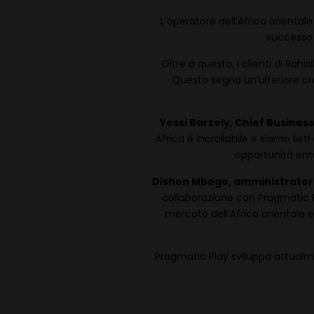
L’operatore dell’Africa oriental
success
Oltre a questo, i clienti di Rahi
Questo segna un’ulteriore cre
Yossi Barzely, Chief Busines
Africa è incrollabile e siamo li
opportunità entus
Dishon Mbogo, amministratore
collaborazione con Pragmatic Pl
mercato dell’Africa orientale 
Pragmatic Play sviluppa attualme