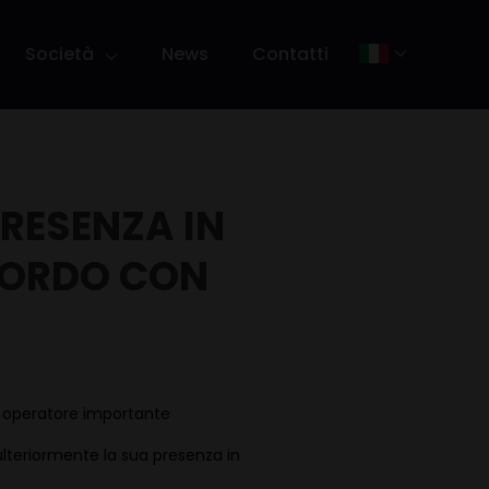
Società
News
Contatti
RESENZA IN
CORDO CON
o operatore importante
 ulteriormente la sua presenza in