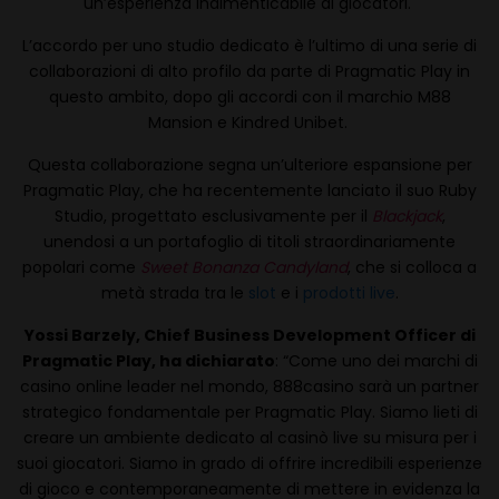
un’esperienza indimenticabile ai giocatori.
L’accordo per uno studio dedicato è l’ultimo di una serie di
collaborazioni di alto profilo da parte di Pragmatic Play in
questo ambito, dopo gli accordi con il marchio M88
Mansion e Kindred Unibet.
Questa collaborazione segna un’ulteriore espansione per
Pragmatic Play, che ha recentemente lanciato il suo Ruby
Studio, progettato esclusivamente per il
Blackjack
,
unendosi a un portafoglio di titoli straordinariamente
popolari come
Sweet Bonanza Candyland
, che si colloca a
metà strada tra le
slot
e i
prodotti live
.
Yossi Barzely, Chief Business Development Officer di
Pragmatic Play, ha dichiarato
: “Come uno dei marchi di
casino online leader nel mondo, 888casino sarà un partner
strategico fondamentale per Pragmatic Play. Siamo lieti di
creare un ambiente dedicato al casinò live su misura per i
suoi giocatori. Siamo in grado di offrire incredibili esperienze
di gioco e contemporaneamente di mettere in evidenza la