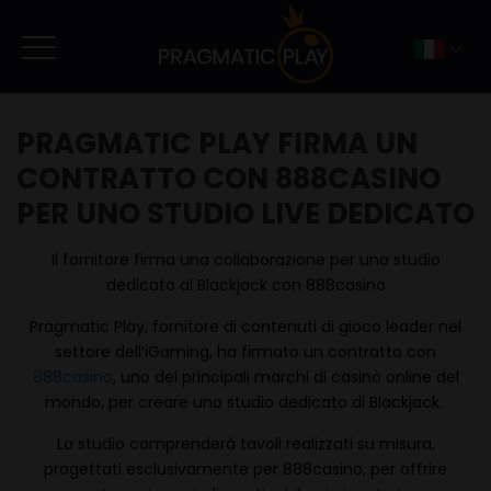
PRAGMATIC PLAY FIRMA UN
CONTRATTO CON 888CASINO
PER UNO STUDIO LIVE DEDICATO
Il fornitore firma una collaborazione per uno studio
dedicato al Blackjack con 888casino
Pragmatic Play, fornitore di contenuti di gioco leader nel
settore dell’iGaming, ha firmato un contratto con
888casino
, uno dei principali marchi di casinò online del
mondo, per creare uno studio dedicato di Blackjack.
Lo studio comprenderà tavoli realizzati su misura,
progettati esclusivamente per 888casino, per offrire