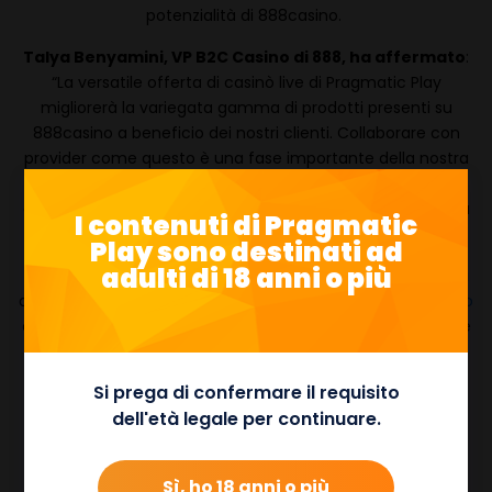
potenzialità di 888casino.
Talya Benyamini, VP B2C Casino di 888, ha affermato
:
“La versatile offerta di casinò live di Pragmatic Play
migliorerà la variegata gamma di prodotti presenti su
888casino a beneficio dei nostri clienti. Collaborare con
provider come questo è una fase importante della nostra
strategia di leadership dei prodotti e dei contenuti,
assicurandoci di continuare ad offrire un’esperienza unica
I contenuti di Pragmatic
e personalizzata ai giocatori di 888casino”.
Play sono destinati ad
adulti di 18 anni o più
Pragmatic Play attualmente produce fino a sei nuovi titoli
di slot al mese e rilascia anche giochi di Casino Live e
Bingo
come parte del suo portafoglio multi-prodotto, disponibile
attraverso una singola API.
Si prega di confermare il requisito
18+ | Gioca-Responsabile.it
dell'età legale per continuare.
Sì, ho 18 anni o più