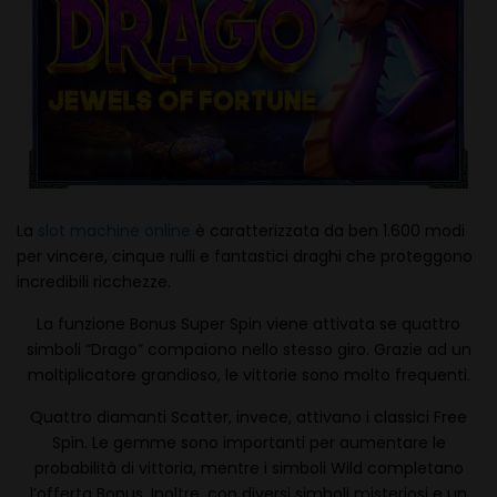
La
slot machine online
è caratterizzata da ben 1.600 modi
per vincere, cinque rulli e fantastici draghi che proteggono
incredibili ricchezze.
La funzione Bonus Super Spin viene attivata se quattro
simboli “Drago” compaiono nello stesso giro. Grazie ad un
moltiplicatore grandioso, le vittorie sono molto frequenti.
Quattro diamanti Scatter, invece, attivano i classici Free
Spin. Le gemme sono importanti per aumentare le
probabilità di vittoria, mentre i simboli Wild completano
l’offerta Bonus. Inoltre, con diversi simboli misteriosi e un