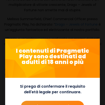
moltiplicatore di vittorie crescente, Drago – Jewels of
Fortune non smette mai di stupire.
Melissa Summerfield, Chief Commercial Officer presso
Pragmatic Play, ha dichiarato: “
Drago – Jewels of Fortune
è
un’aggiunta fantastica ed elettrizzante al nostro portfolio.
“Grazie a un’ambientazione realizzata nei minimi dettagli,
nemici temibili ed enormi somme da vincere nella tana del
I contenuti di Pragmatic
Drago, la slot sembra destinata a essere un altro grande
Play sono destinati ad
successo nell’offerta Pragmatic Play.”
adulti di 18 anni o più
Il portfolio di
slot online
targato Pragmatic Play continua a
crescere al ritmo di quattro titoli nuovi ogni mese. Tutte le
slot
Pragmatic Play, così come i suoi prodotti
Live Casino
e
Bingo
, sono disponibili attraverso una singola API.
Si prega di confermare il requisito
18+ |Gioca-responsabile.it
dell'età legale per continuare.