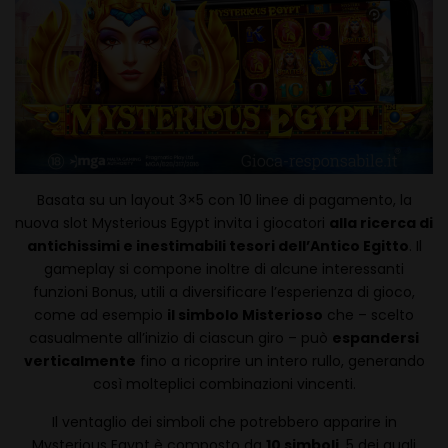
Basata su un layout 3×5 con 10 linee di pagamento, la
nuova slot Mysterious Egypt invita i giocatori
alla ricerca di
antichissimi e inestimabili tesori dell’Antico Egitto
. Il
gameplay si compone inoltre di alcune interessanti
funzioni Bonus, utili a diversificare l’esperienza di gioco,
come ad esempio
il simbolo Misterioso
che – scelto
casualmente all’inizio di ciascun giro – può
espandersi
verticalmente
fino a ricoprire un intero rullo, generando
così molteplici combinazioni vincenti.
Il ventaglio dei simboli che potrebbero apparire in
Mysterious Egypt è composto da
10 simboli
, 5 dei quali