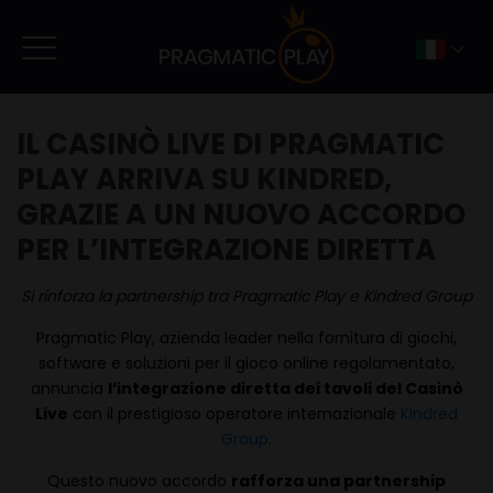
IL CASINÒ LIVE DI PRAGMATIC
PLAY ARRIVA SU KINDRED,
GRAZIE A UN NUOVO ACCORDO
PER L’INTEGRAZIONE DIRETTA
Si rinforza la partnership tra Pragmatic Play e Kindred Group
Pragmatic Play, azienda leader nella fornitura di giochi,
software e soluzioni per il gioco online regolamentato,
annuncia
l’integrazione diretta dei tavoli del Casinò
Live
con il prestigioso operatore internazionale
Kindred
Group
.
Questo nuovo accordo
rafforza una partnership