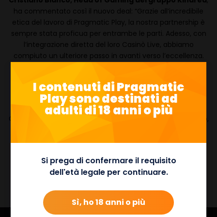
Cristiano Blanco, Head of Gaming del gruppo Kindred
,
ha commentato così il nuovo deal: “Grazie all’incredibile
etica del lavoro di Pragmatic Play, la nostra partnership è
sempre stata proficua per entrambe le parti. Adesso, con
l’integrazione diretta del loro Casinò Live, abbiamo
compiuto un ulteriore passo in avanti verso l’eccellenza.
Siamo certi che la qualità dei loro giochi entusiasmerà i
nostri giocatori per molti anni a venire.”
I contenuti di Pragmatic
Play sono destinati ad
Attualmente, Pragmatic Play rilascia fino a
cinque nuove
adulti di 18 anni o più
slot online al mese
, oltre ad offrire numerosi tavoli per il
Casinò Live e il
Bingo online
. L’intera offerta multi-prodotto,
inoltre, è disponibile tramite
un’unica integrazione API
.
18+ | Gioca-Responsabile.it
Si prega di confermare il requisito
dell'età legale per continuare.
Sì, ho 18 anni o più