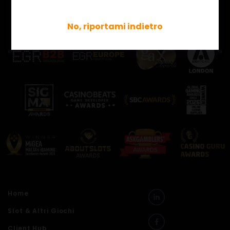
Dai un'occhiata ad alcuni dei nostri premi!
No, riportami indietro
Home
Slot & Altri Giochi
Client Hub