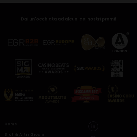
Dai un'occhiata ad alcuni dei nostri premi!
Home
Slot & Altri Giochi