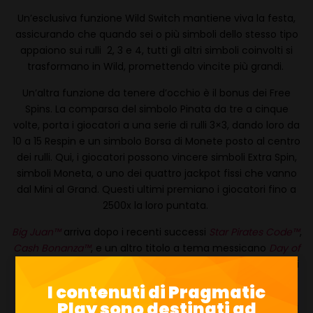
Un’esclusiva funzione Wild Switch mantiene viva la festa,
assicurando che quando sei o più simboli dello stesso tipo
appaiono sui rulli 2, 3 e 4, tutti gli altri simboli coinvolti si
trasformano in Wild, promettendo vincite più grandi.
Un’altra funzione da tenere d’occhio è il bonus dei Free
Spins. La comparsa del simbolo Pinata da tre a cinque
volte, porta i giocatori a una serie di rulli 3×3, dando loro da
10 a 15 Respin e un simbolo Borsa di Monete posto al centro
dei rulli. Qui, i giocatori possono vincere simboli Extra Spin,
simboli Moneta, o uno dei quattro jackpot fissi che vanno
dal Mini al Grand. Questi ultimi premiano i giocatori fino a
2500x la loro puntata.
Big Juan™
arriva dopo i recenti successi
Star Pirates Code™
,
Cash Bonanza™
, e un altro titolo a tema messicano
Day of
Dead™
, che fanno parte di una collezione di oltre 200 titoli
HTML5 nel premiato portafoglio giochi di Pragmatic Play.
I contenuti di Pragmatic
Play sono destinati ad
Yossi Barzely, Chief Business Development Officer di