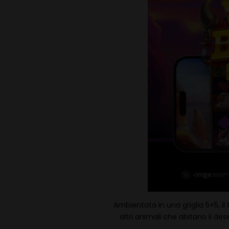
Ambientata in una griglia 5×5, il
altri animali che abitano il d