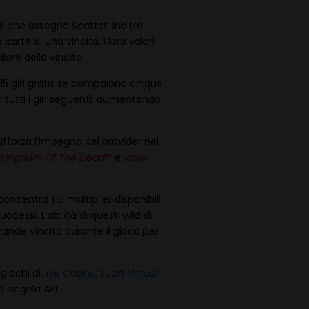
atis che assegna Scatter, inoltre
arte di una vincita, i loro valori
ore della vincita.
 15 giri gratis se compaiono cinque
r tutti i giri seguenti, aumentando
afforza l’impegno del provider nel
Kingdom Of The Dead™
e
Jane
 concentra sui multiplier disponibili
cessi. L’abilità di questi wild di
grande vincita durante il gioco per
iochi di
Live Casino
,
Sport Virtuali
 singola API.