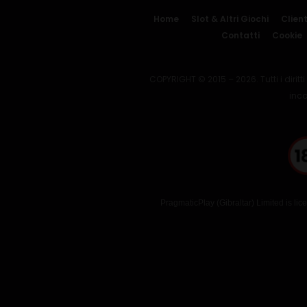
Home
Slot & Altri Giochi
Clien
Contatti
Cookie
COPYRIGHT © 2015 – 2026. Tutti i diritt
inco