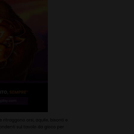
ritraggono orsi, aquile, bisonti e
ondenti sul tavolo da gioco per