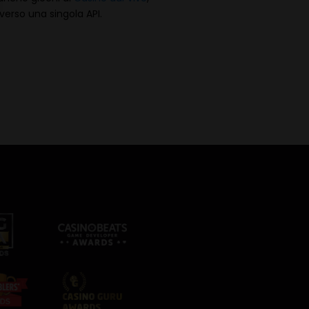
verso una singola API.