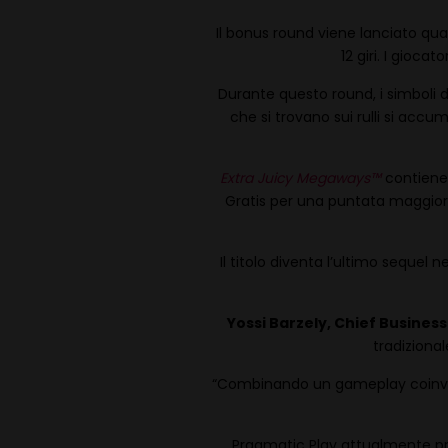
Il bonus round viene lanciato qu
12 giri. I gioca
Durante questo round, i simboli de
che si trovano sui rulli si accu
Extra Juicy Megaways™
contiene 
Gratis per una puntata maggiore.
Il titolo diventa l’ultimo sequel 
Yossi Barzely, Chief Busines
tradiziona
“Combinando un gameplay coinvol
Pragmatic Play attualmente p