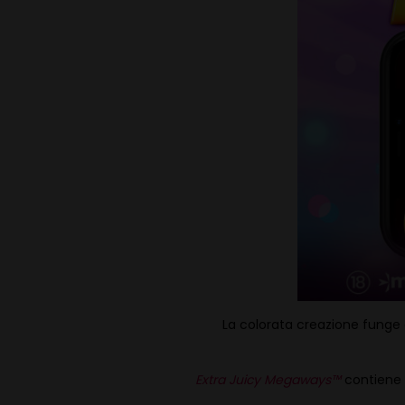
La colorata creazione funge 
Extra Juicy Megaways™
contiene f