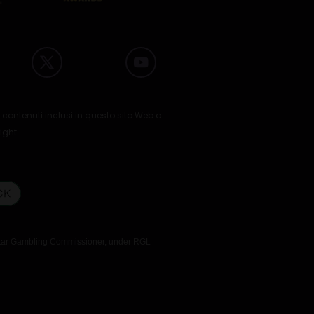
i contenuti inclusi in questo sito Web o
ight.