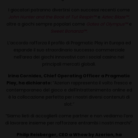
I giocatori potranno divertirsi con successi recenti come
John Hunter and the Book of Tut Respin™
e
Aztec Blaze™
,
oltre a giochi sempre popolari come
Gates of Olympus™
e
Sweet Bonanza™
.
L’accordo rafforza il profilo di Pragmatic Play in Europa ed
espande il suo straordinario successo commerciale
nell’area dei giochi innovativi con i social casino nei
principali mercati globali.
Irina Cornides, Chief Operating Officer a Pragmatic
Play, ha dichiarato:
“Azerion rappresenta il volto fresco e
contemporaneo del gioco e dell’intrattenimento online ed
è la collocazione perfetta per i nostri diversi contenuti di
slot.”
“Siamo lieti di accoglierli come partner e non vediamo l’ora
di lavorare insieme per rafforzare entrambi i nostri marchi”.
Philip Reisberger, CEO a Whow by Azerion, ha