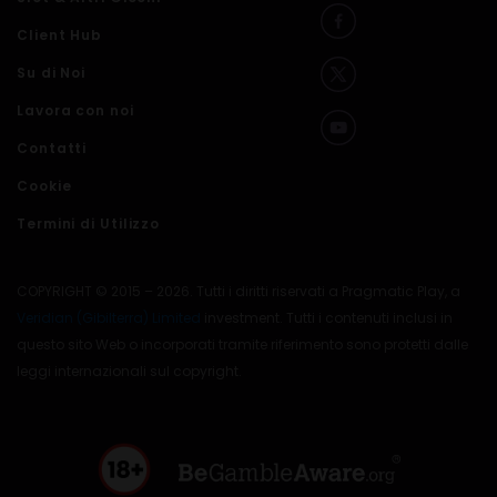
Client Hub
Su di Noi
Lavora con noi
Contatti
Cookie
Termini di Utilizzo
COPYRIGHT © 2015 – 2026. Tutti i diritti riservati a Pragmatic Play, a
Veridian (Gibilterra) Limited
investment. Tutti i contenuti inclusi in
questo sito Web o incorporati tramite riferimento sono protetti dalle
leggi internazionali sul copyright.