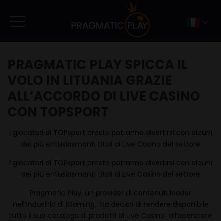
PRAGMATIC PLAY SPICCA IL
VOLO IN LITUANIA GRAZIE
ALL’ACCORDO DI LIVE CASINO
CON TOPSPORT
I giocatori di TOPsport presto potranno divertirsi con alcuni
dei più entusiasmanti titoli di Live Casino del settore
I giocatori di TOPsport presto potranno divertirsi con alcuni
dei più entusiasmanti titoli di Live Casino del settore
Pragmatic Play, un provider di contenuti leader
nell’industria di iGaming, ha deciso di rendere disponibile
tutto il suo catalogo di prodotti di Live Casino all’operatore