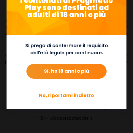
I contenuti di Pragmatic
oltre 300 titoli di gioco esclusivi Pragmatic Play, e segue i
Play sono destinati ad
recenti successi
3 Dancing Monkeys™
e
Gods of Giza™
.
adulti di 18 anni o più
Irina Cornides, Direttore Operativo di Pragmatic Play,
ha dichiarato:
“
Jane Hunter and the Mask of Montezuma
™
è una nuova uscita molto eccitante. Il suo design accurato
e le meccaniche di gioco coinvolgenti faranno
Si prega di confermare il requisito
sicuramente divertire i giocatori. I Free Spins con i simboli
dell'età legale per continuare.
progressivi, il gioco bonus che offre la possibilità di ottenere
premi in denaro istantanei o giri gratis e un primo premio di
5.000 volte la puntata rendono questa slot un ulteriore
Sì, ho 18 anni o più
arricchimento del portfolio Pragmatic Play.
Pragmatic Play attualmente produce fino a otto
slot
machine online
al mese, mentre consegna giochi di
Live
No, riportami indietro
Casino
,
Sport Virtuali
e
Bingo
come parte del suo portfolio
multiprodotto, disponibile attraverso una singola API.
18+ | GiocaResponsabile.it