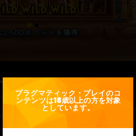
™
プラグマティック・プレイのコ
宝探しの準備をしましょう。
ンテンツは18歳以上の方を対象
としています。
、ヘビのリング、その他もろもろの古代エジプトを連想させるシンボ
8回のフリースピンが獲得できます。
ンのボーナスラウンド中に出現し、さらなる配当を作る手助けをし
がトリガーされます。ボーナス中、プレイヤーは12個の不思議なポ