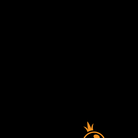
現することもあり、神々しい勝利がさらに増えます。ボーナ
スでは、各マルチプライヤーが4つのレベルに分かれ、各レベ
ルでより高いマルチプライヤーが保証され、有利な勝利の組
み合わせを得ることができます！
基本的な試合情報
RTP:
96.25%
当社の受賞歴をご覧ください！
プラグマティック・プレイ
のコンテンツは18歳以上の方
を対象としています。