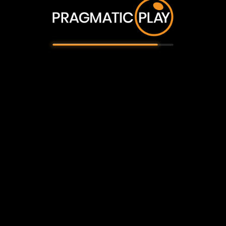
Confirme que você é maior de
idade para continuar
Sim, sou maior de 18 anos
Não, leve-me de volta
Home
Jogos
Client Hub
Carreiras