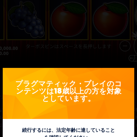
プラグマティック・プレイのコ
ンテンツは18歳以上の方を対象
としています。
トアップして戻ってきました。
なテイクは、5×3リールと5ペイラインでプレイされ、チェリー、
ルが登場します。さらに、リールのどの位置からでも、3つ以上の
、レトロ風のクラシックゲームを現代風にアップグレードしたこの
続行するには、法定年齢に達していること