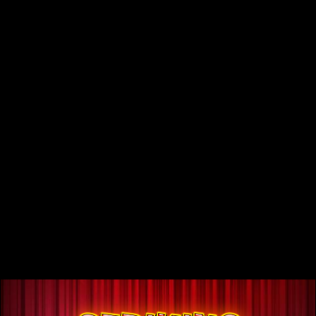
Striking Hot 5
Повысьте градус с помощью Striking Hot 5™.
Этот новый взгляд на традиционные фруктовые автоматы
воспроизводится на сетке 5×3 с барабанами и 5 линиями
выплат, на которых расположены классические фруктовые
символы, в том числе вишни, апельсины и
высокооплачиваемый символ 7. Кроме того, при выпадении
3 или более символов может выпадать символ со знаком
доллара, что принесет вам выигрыш в любой позиции на
барабанах. В этой модернизированной новинке в стиле
классической ретро-игры игроки могут получить несколько