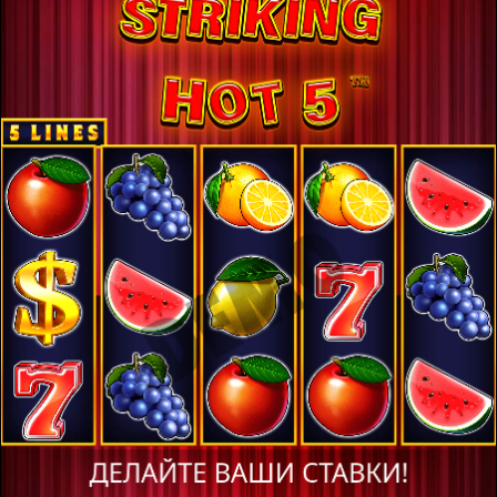
крупных выигрышей, до 5000х от ставки.
Базовая информация об
игре
RTP:
96.29%
Контент Pragmatic Play
предназначен для лиц от 18
лет и старше.
Посмотрите на некоторые из наших наград!
Пожалуйста, подтвердите что вы
достигли совершеннолетия чтобы
продолжить