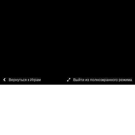
ФАЙЛОВ COOKIE
COPYRIGHT © 2015–2026. Все права принадлежат компании Pragmatic
Play, которая входит в портфель
Veridian (Gibraltar) Limited
. Любой контент,
размещённый на настоящем веб-сайте или включённый посредством ссылки,
защищается международными законами об авторском праве.
Вернуться к Играм
Выйти из полноэкранного режима