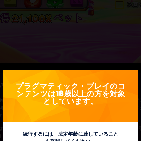
e™
プラグマティック・プレイのコ
ンテンツは18歳以上の方を対象
としています。
Dice™に飽きたら最新版をプレイしませんか？6×5リールのこのスロッ
利シンボルは、ゲームボードの上から新しいサイコロのカスケード
チャンスを獲得できます！
は、4つのスキャッターシンボルが必要です。このラウンドでは、最
続行するには、法定年齢に達していること
ます。