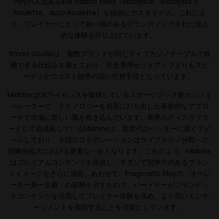
Playの人気あるlive casino titles（Blackjack、Blackjack X、
Roulette、Auto Roulette）を独自にカスタマイズ。これによ
り、プレイヤーにとって統一感のあるブランディングされた没入
的な体験を作り上げています。
Smart Studioは、複数ブランドが同じライブカジノテーブルで稼
働できる仕組みを備えており、完全専用セットアップよりもスピ
ーディかつコスト効率の高い代替手段となっています。
MidniteはUKライセンスを取得しているスポーツブック兼カジノオ
ペレーターで、テクノロジーを前面に打ち出した革新的なアプロ
ーチで市場に新しい風を吹き込んでいます。業界のディスラプタ
ーとして急成長しているMidniteは、新世代のベッターに強くアピ
ールしており、今回のコラボレーションはライブカジノ分野への
戦略的拡大における重要な一歩となります。これにより、Midnite
はプレミアムコンテンツを提供し、モダンで競争力のあるブラン
ドイメージをさらに強化。あわせて、Pragmatic Playの「オペレ
ーター第一主義」の姿勢を示すもので、パートナーがブランデッ
ドコンテンツを活用してプレイヤー体験を高め、より高いエンゲ
ージメントを実現することを可能にしています。