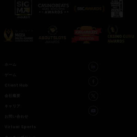
ホーム
ゲーム
Client Hub
会社概要
キャリア
お問い合わせ
Virtual Sports