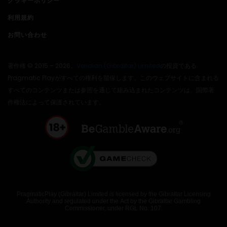
クッキーポリシー
利用規約
お問い合わせ
著作権 © 2015 – 2026。
Veridian (Gibraltar) Limited
の投資である
Pragmatic Playがすべての権利を留保します。このウェブサイトに含まれる
すべてのコンテンツまたは参照を通じて組み込まれたコンテンツは、国際著
作権法によって保護されています。