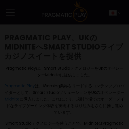
PRAGMATIC PLAY、UKの
MIDNITEへSMART STUDIOライブ
カジノスイートを提供
Pragmatic Playは、Smart StudioテクノロジーをUKのオペレー
ターMidniteに提供しました。
Pragmatic Play
は、iGaming業界をリードするコンテンツプロバ
イダーとして、Smart StudioソリューションをUKのオペレーター
Midnite
に導入しました。これにより、規制市場でのオーダーメイ
ドなライブゲーミング体験を実現する取り組みをさらに推し進め
ています。
Smart Studioテクノロジーを使うことで、MidniteはPragmatic