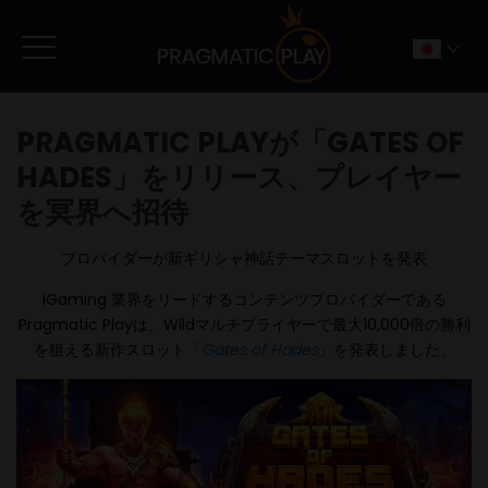
PRAGMATIC PLAYが「GATES OF
HADES」をリリース、プレイヤー
を冥界へ招待
プロバイダーが新ギリシャ神話テーマスロットを発表
iGaming 業界をリードするコンテンツプロバイダーである
Pragmatic Playは、Wildマルチプライヤーで最大10,000倍の勝利
を狙える新作スロット「
Gates of Hades
」を発表しました。