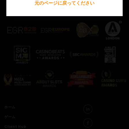
元のページに戻ってください
当社の受賞歴をご覧ください！
ホーム
ゲーム
Client Hub