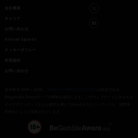
会社概要
キャリア
お問い合わせ
Virtual Sports
クッキーポリシー
利用規約
お問い合わせ
著作権 © 2015 – 2026。
Veridian (Gibraltar) Limited
の投資である
Pragmatic Playがすべての権利を留保します。このウェブサイトに含まれる
すべてのコンテンツまたは参照を通じて組み込まれたコンテンツは、国際著
作権法によって保護されています。