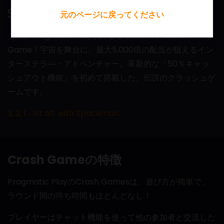
Spaceman
元のページに戻ってください
これがPragmatic Playが誇るオリジナルのCrash
Game！宇宙を舞台に、最大5,000倍の配当が狙えるイン
ターステラ―・アドベンチャー。革新的な「50％キャッ
シュアウト機能」を初めて搭載した、伝説のクラッシュゲ
ームです。
3, 2, 1… lift off with Spaceman
Crash Gameの特徴
Pragmatic PlayのCrash Gamesは、遊び方が簡単で、
ラウンド間の待ち時間もほとんどなし！
プレイヤーはチャット機能を使って他の参加者と交流した