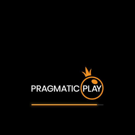
우리의 어워드를 한번 살펴보세요!
Pragmatic Play 콘텐츠는
18세 이상에게 적용합니다
접속계속하려면 법적 연렬요건에 충족
하는지 확인하세요
네, 저는 18 세 이상입니다
홈페이지
슬롯