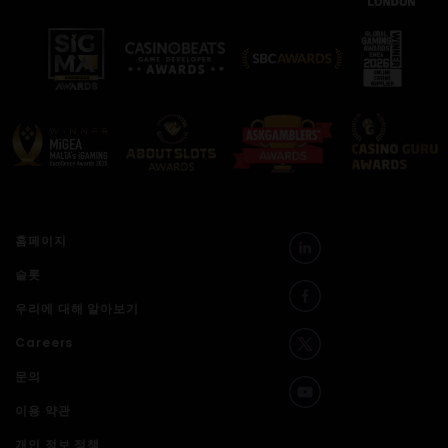
홈페이지
슬롯
우리에 대해 알아보기
Careers
문의
이용 약관
개인 정보 정책