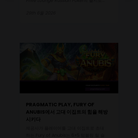
Privé Lounge Russian Poker
의 출시로
프리미엄 라이브 카지노 제공 제품을 강화
29th 6월 2026
했습니다.
PRAGMATIC PLAY, FURY OF
ANUBIS에서 고대 이집트의 힘을 해방
시키다
제공사가 플레이어를 고대 이집트로 초대
하는 Fury of Anubis는 6×5 텀블링 릴 슬