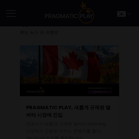
뉴스
최신 뉴스 과 이벤트
PRAGMATIC PLAY, 새롭게 규제된 앨
버타 시장에 진입
제공사가 새롭게 규제된 앨버타 iGaming
시장에서 인증된 카지노 콘텐츠를 출시,
캐나다 내 입지를 확장합니다.