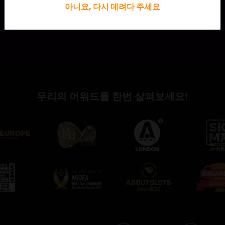
아니요, 다시 데려다 주세요
우리의 어워드를 한번 살펴보세요!