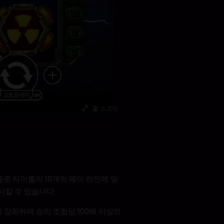
풀 스크린
들로 타이틀의 10개의 페이 라인에 맞
시킬 수 있습니다.
 강화하여 승리 조합당 100배 이상으