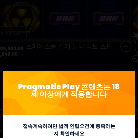
Pragmatic Play 콘텐츠는 18
세 이상에게 적용합니다
적인 바를 묘사하는 다양한 심볼로 가득 차며 5×3 릴에 설치됩니다. 이
얻을 수 있습니다. 또한 모든 라인에는 배수가 적용되어 승리를 증가
접속계속하려면 법적 연렬요건에 충족하는
드를 트리거할 수 있습니다. 여기서 승리 라인에 부착된 배수는 액션을
지 확인하세요