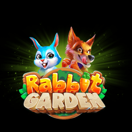
을 다시 트리거할 수 있는 5개의 레벨이 있습니다. 플레이어들
은 다음 단계로 업그레이드하기 위해 모든 코인을 매칭하려고
할 것이며, 각 업그레이드는 보너스 배수를 증가시켜 최대 10배
까지 오를 수 있습니다!
기본 게임 정보
RTP:
96.05%
Pragmatic Play 콘텐츠는
우리의 어워드를 한번 살펴보세요!
18세 이상에게 적용합니다
접속계속하려면 법적 연렬요건에 충족