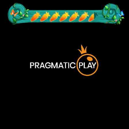
하는지 확인하세요
네, 저는 18 세 이상입니다
아니요, 다시 데려다 주세요
홈페이지
슬롯
우리에 대해 알아보기
Careers
문의
이용 약관
개인 정보 정책