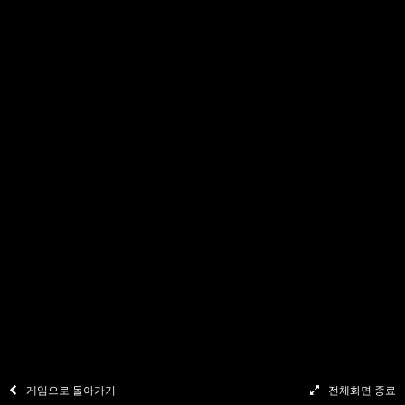
쿠키 정책
© 2015 – 2026. 본 웹사이트의 모든 콘텐츠는 Pragmatic Play,
Veridian
(Gibraltar) Limited
의 투자 자회사에 저작권이 있으며 국제 저작권법의 보호
를 받습니다.
게임으로 돌아가기
전체화면 종료