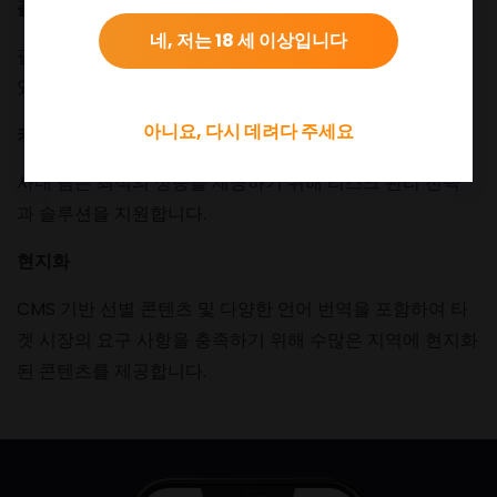
풀 커스터마이지션
네, 저는 18 세 이상입니다
필요에 맞게 수정 가능한 맞춤형 UI/UX 솔루션을 생성할 수
있는 기능.
아니요, 다시 데려다 주세요
커스텀 배당 과 리스크
사내 팀은 최적의 성능을 제공하기 위해 리스크 관리 전략
과 솔루션을 지원합니다.
현지화
CMS 기반 선별 콘텐츠 및 다양한 언어 번역을 포함하여 타
겟 시장의 요구 사항을 충족하기 위해 수많은 지역에 현지화
된 콘텐츠를 제공합니다.