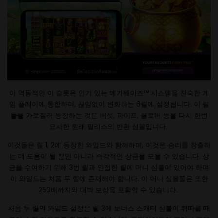
이 역동적인 이 슬롯은 인기 있는 메가웨이즈™ 시스템을 친숙한 게
임 플레이에 통합하며, 끊임없이 변화하는 6릴에 설정됩니다. 이 릴
들을 가로질러 등장하는 것은 버섯, 파이프, 클로버 등을 다시 한번
묘사한 원래 릴리스의 반환 심볼입니다.
이것들은 릴 1, 2에 등장한 와일드와 함께하며, 이것은 승리를 창출하
는 데 도움이 될 뿐만 아니라 즉각적인 상금을 모을 수 있습니다. 상
금을 수여하기 위해 3번 릴과 인접한 릴에 머니 심볼이 있어야 하며
이 와일드는 처음 두 릴에 존재해야 합니다. 이 머니 심볼들은 또한
250배까지의 대박 보상을 포함할 수 있습니다.
처음 두 릴의 와일드 설정은 릴 3에 보너스 스캐터 심볼이 뒤따를 때