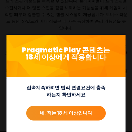
프리 스핀 라운드를 획득할 수 있습니다. 플레이어들이 프리 스핀을
수집하거나 더 많은 스핀을 잠금 해제하는 가능성을 위해 게임이 시
작할 때부터 갬블할 수 있는 갬블 시스템이 제공됩니다. 보너스 라운
드 동안, 와일드와 머니 심볼은 더 자주 등장하여 승리 가능성을 높
입니다.
이 슬롯은
Peak Power 피크 파워™
,
Club Tropicana 클럽 트로피
카나™
,
Fire Archer 파이어 아처™
와 같은 최근 히트작에 이은 것으
Pragmatic Play 콘텐츠는
로, Pragmatic Play의 수상 경력이 있는 게임 포트폴리오에서 300
18세 이상에게 적용합니다
개 이상의 독특한 타이틀 중 하나입니다.
최근 Pragmatic Play 측에서 한 달에 최대 7개의
슬롯 타이틀
을 출
시하고 있으며 단일 API 연동으로 플레이할 수 있는
라이브 카지노
,
가상 스포츠
및
빙고
등 다양한 게임도 함께 제공합니다.
접속계속하려면 법적 연렬요건에 충족
하는지 확인하세요
18+ | BeGambleAware.org
네, 저는 18 세 이상입니다