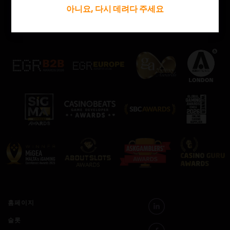
아니요, 다시 데려다 주세요
우리의 어워드를 한번 살펴보세요!
홈페이지
슬롯