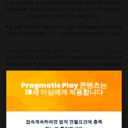
이 보너스 라운드 동안 사자 아이콘은 누적된 승리에 추가할 현금 가
치와 배당을 무작위로 나타납니다. 모든 미스터리 머니가 화면에서
사라질 때까지 그리드가 계속 움직입니다
특정 관할 지역에서 사용자는 프리 스핀 구매 기능을 사용하여 베팅
금액의 100배를 지불하고 보너스 라운드로 바로 진행할 수 있습니
다.
고블린 습격 파워넛지™
는
파이어 스트라이크 2
,
노스 가디언즈
및
모험정신
와 같은 최근 히트작에 이어 Pragmatic Play의 수상 경력
에 빛나는 게임 포트폴리오에 포함된 200개 이상의 타이틀 컬렉션
에 포함됩니다.
Pragmatic Play
의
최고
비즈니스
개발
책임자인
Yossi Barzely
Pragmatic Play 콘텐츠는
는
다음과
같이
말했습니다
:
“우리는 완전히 새로운 플레이 환경에서
18세 이상에게 적용합니다
파워넛지™ 메커니즘을 다시 가져와 릴이 이동함에 따라 몰입감과
기대감을 한 층 더 추가하는 게임 경험을 통해 플레이어를 액션의 중
심에 두게 되어 매우 기쁩니다.
“
고블린 습격 파워넛지™
는 생생한 영상, 매혹적인 테마, 직관적인 음
접속계속하려면 법적 연렬요건에 충족
향 효과는 물론 흥미를 불러일으키는 프로그레시브 기능을 제공합